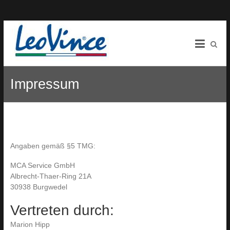
Skip
Leovince.de
to
content
ABE
Shop
Impressum
Zweirad
Auspuffanlagen
der
Extraklasse!
Angaben gemäß §5 TMG:
MCA Service GmbH
Albrecht-Thaer-Ring 21A
30938 Burgwedel
Vertreten durch:
Marion Hipp